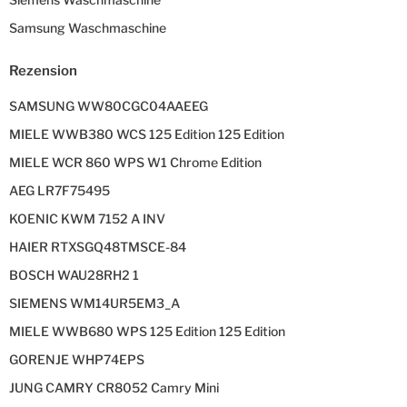
Samsung Waschmaschine
Rezension
SAMSUNG WW80CGC04AAEEG
MIELE WWB380 WCS 125 Edition 125 Edition
MIELE WCR 860 WPS W1 Chrome Edition
AEG LR7F75495
KOENIC KWM 7152 A INV
HAIER RTXSGQ48TMSCE-84
BOSCH WAU28RH2 1
SIEMENS WM14UR5EM3_A
MIELE WWB680 WPS 125 Edition 125 Edition
GORENJE WHP74EPS
JUNG CAMRY CR8052 Camry Mini