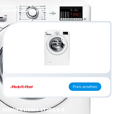
Waschmaschine
-info.at
Preis ansehen
HOOVER H3W4 472DE/1-S