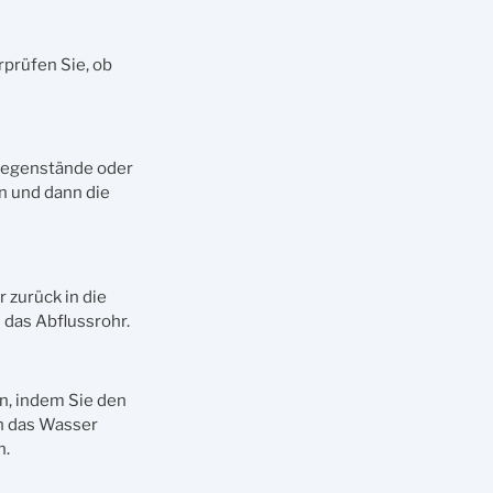
prüfen Sie, ob
 Gegenstände oder
n und dann die
 zurück in die
 das Abflussrohr.
n, indem Sie den
n das Wasser
n.