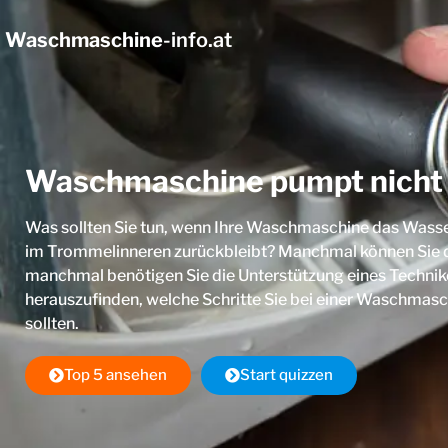
Waschmaschine
-info.at
Waschmaschine pumpt nicht
Was sollten Sie tun, wenn Ihre Waschmaschine das Wasse
im Trommelinneren zurückbleibt? Manchmal können Sie d
manchmal benötigen Sie die Unterstützung eines Technike
herauszufinden, welche Schritte Sie bei einer Waschmasc
sollten.
Top 5 ansehen
Start quizzen