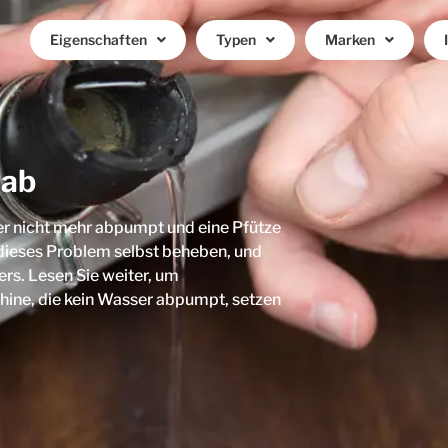
Eigenschaften
Typen
Marken
 ab
r nicht mehr abpumpt und eine Pfütze
ieses Problem selbst beheben, und
rs. Lesen Sie weiter, um
hine, die kein Wasser abpumpt, setzen