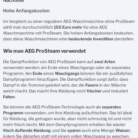
Nachteile
Hohe Anfangskosten
Im Vergleich zu einer regulären AEG Waschmaschine ohne ProSteam
zahlt man durchschnittlich
150 Euro mehr
für eine AEG
Waschmaschine mit ProSteam. Die hohen Anfangskosten bedeuten,
dass diese Waschmaschinen eine
bedeutende
Investition
darstellen.
Wie man AEG ProSteam verwendet
Die Dampffunktion von AEG ProSteam kann auf
zwei
Arten
verwendet werden: am Ende eines Waschgangs oder als separates
Programm. Am
Ende
eines
Waschgangs
können Sie ein zusätzliches
Dampfprogramm hinzufügen. Die Dampffunktion sorgt dafür, dass
Dampf in die Trommel geleitet wird, der die
Fasern
in der Wäsche
weich macht. Das macht Ihre Kleidung noch
frischer
und reduziert
Falten
.
Sie können die AEG ProSteam-Technologie auch als
separates
Programm
verwenden, um Ihre Kleidung aufzufrischen. Das ist ideal
für Kleidung, die getragen wurde, aber nicht schmutzig ist und nicht
mehr frisch riecht. Mit dem Dampfprogramm erhalten Sie wieder
frisch duftende
Kleidung
, und Sie
sparen
auch eine Menge
Wasser
,
indem Sie dämpfen statt mit einem vollen Waschgang zu waschen.