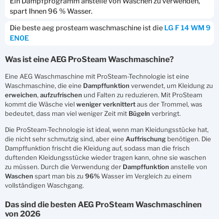
Ein Dampfprogramm anstelle von Waschen zu verwenden,
spart Ihnen 96 % Wasser.
Die beste aeg prosteam waschmaschine ist die
LG F 14 WM 9
EN0E
Was ist eine AEG ProSteam Waschmaschine?
Eine AEG Waschmaschine mit ProSteam-Technologie ist eine
Waschmaschine, die eine
Dampffunktion
verwendet, um Kleidung zu
erweichen
,
aufzufrischen
und Falten zu reduzieren. Mit ProSteam
kommt die Wäsche viel
weniger
verknittert
aus der Trommel, was
bedeutet, dass man viel weniger Zeit mit
Bügeln
verbringt.
Die ProSteam-Technologie ist ideal, wenn man Kleidungsstücke hat,
die nicht sehr schmutzig sind, aber eine
Auffrischung
benötigen. Die
Dampffunktion frischt die Kleidung auf, sodass man die frisch
duftenden Kleidungsstücke wieder tragen kann, ohne sie waschen
zu müssen. Durch die Verwendung der
Dampffunktion
anstelle von
Waschen
spart man bis zu
96%
Wasser im Vergleich zu einem
vollständigen Waschgang.
Das sind die besten AEG ProSteam Waschmaschinen
von 2026