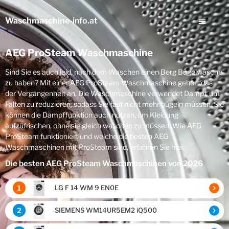
Waschmaschine
-info.at
AEG ProSteam Waschmaschine
Sind Sie es auch leid, nach dem Waschen einen Berg Bügelwäsche
zu haben? Mit einer AEG ProSteam Waschmaschine gehört das
der Vergangenheit an. Die Waschmaschine verwendet Dampf, um
Falten zu reduzieren, sodass Sie fast nicht mehr bügeln müssen. Sie
können die Dampffunktion auch nutzen, um Kleidung
aufzufrischen, ohne sie gleich waschen zu müssen. Wie AEG
ProSteam funktioniert und welche die besten AEG
Waschmaschinen mit ProSteam sind, erfahren Sie hier.
Die besten AEG ProSteam Waschmaschinen von 2026
1
LG F 14 WM 9 EN0E
2
SIEMENS WM14UR5EM2 iQ500