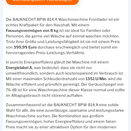
Die BAUKNECHT BPW 814 A Waschmaschine Frontlader ist ein
echtes Kraftpaket für den Haushalt. Mit einem
Fassungsvermögen von 8 kg
ist sie ideal für Familien oder
Personen, die gerne viel Wäsche auf einmal waschen möchten.
Trotz ihrer Größe und Leistungsfähigkeit ist sie mit einem Preis
von
399,99 Euro
durchaus erschwinglich und bietet somit ein
hervorragendes Preis-Leistungs-Verhältnis.
In puncto Energieeffizienz glänzt die Maschine mit einem
Energielabel A
, was bedeutet, dass sie nicht nur
umweltfreundlich, sondern auch kostensparend im Verbrauch ist.
Mit einer maximalen Schleuderdrehzahl von
1351 U/Min.
wird die
Wäsche effizient und gründlich gereinigt. Der Geräuschpegel von
76 dB ist für eine Waschmaschine dieser Klasse normal und sollte
im Alltagsgebrauch nicht störend auffallen.
Zusammenfassend ist die BAUKNECHT BPW 814 A eine solide
Wahl für alle, die eine zuverlässige, sparsame und leistungsstarke
Waschmaschine suchen. Die Kombination aus großem
Fassungsvermögen, hoher Energieeffizienz und einem fairen
Preis macht sie zu einer attraktiven Option für den modernen