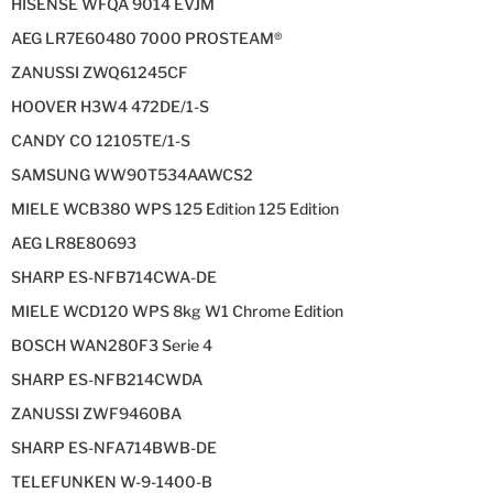
HISENSE WFQA 9014 EVJM
AEG LR7E60480 7000 PROSTEAM®
ZANUSSI ZWQ61245CF
HOOVER H3W4 472DE/1-S
CANDY CO 12105TE/1-S
SAMSUNG WW90T534AAWCS2
MIELE WCB380 WPS 125 Edition 125 Edition
AEG LR8E80693
SHARP ES-NFB714CWA-DE
MIELE WCD120 WPS 8kg W1 Chrome Edition
BOSCH WAN280F3 Serie 4
SHARP ES-NFB214CWDA
ZANUSSI ZWF9460BA
SHARP ES-NFA714BWB-DE
TELEFUNKEN W-9-1400-B