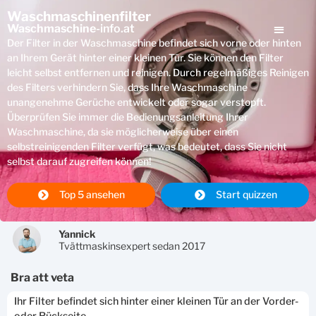
Waschmaschinenfilter
Waschmaschine
-info.at
Der Filter in der Waschmaschine befindet sich vorne oder hinten
an Ihrem Gerät hinter einer kleinen Tür. Sie können den Filter
leicht selbst entfernen und reinigen. Durch regelmäßiges Reinigen
des Filters verhindern Sie, dass Ihre Waschmaschine
unangenehme Gerüche entwickelt oder sogar verstopft.
Überprüfen Sie immer die Bedienungsanleitung Ihrer
Waschmaschine, da sie möglicherweise über einen
selbstreinigenden Filter verfügt, was bedeutet, dass Sie nicht
selbst darauf zugreifen können!
Top 5 ansehen
Start quizzen
Yannick
Tvättmaskinsexpert sedan 2017
bra att veta
Ihr Filter befindet sich hinter einer kleinen Tür an der Vorder-
oder Rückseite.