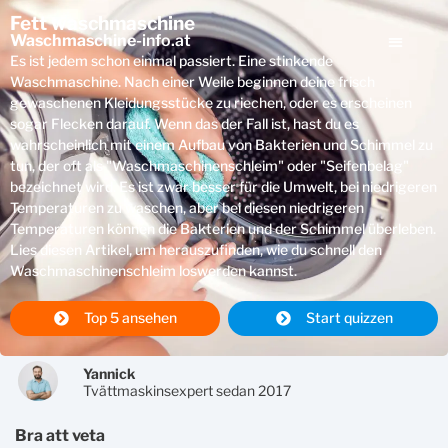
Fett waschmaschine
Waschmaschine
-info.at
Es ist jedem schon einmal passiert. Eine stinkende
Waschmaschine. Nach einer Weile beginnen deine frisch
gewaschenen Kleidungsstücke zu riechen, oder es erscheinen
sogar Flecken darauf. Wenn das der Fall ist, hast du es
wahrscheinlich mit einem Aufbau von Bakterien und Schimmel zu
tun, der oft als "Waschmaschinenschleim" oder "Seifenbelag"
bezeichnet wird. Es ist zwar besser für die Umwelt, bei niedrigeren
Temperaturen zu waschen, aber bei diesen niedrigeren
Temperaturen können die Bakterien und der Schimmel überleben.
Lies diesen Artikel, um herauszufinden, wie du schnell den
Waschmaschinenschleim loswerden kannst.
Top 5 ansehen
Start quizzen
Yannick
Tvättmaskinsexpert sedan 2017
bra att veta