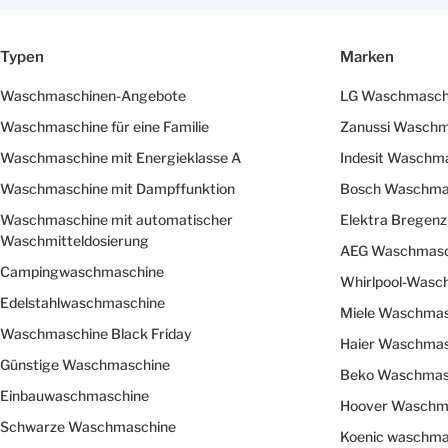
Typen
Marken
Waschmaschinen-Angebote
LG Waschmasch
Waschmaschine für eine Familie
Zanussi Waschm
Waschmaschine mit Energieklasse A
Indesit Waschm
Waschmaschine mit Dampffunktion
Bosch Waschma
Waschmaschine mit automatischer
Elektra Bregen
Waschmitteldosierung
AEG Waschmasc
Campingwaschmaschine
Whirlpool-Wasc
Edelstahlwaschmaschine
Miele Waschmas
Waschmaschine Black Friday
Haier Waschmas
Günstige Waschmaschine
Beko Waschmas
Einbauwaschmaschine
Hoover Waschm
Schwarze Waschmaschine
Koenic waschma