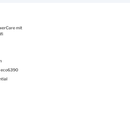
erCare mit
fi
n
eco6390
tial