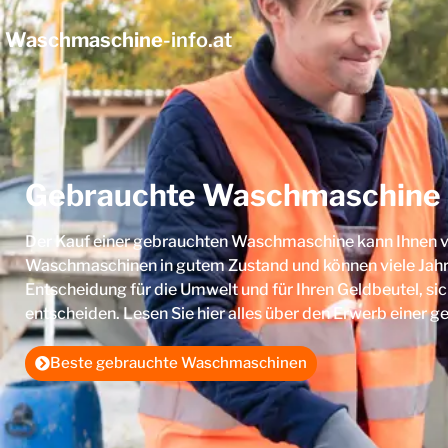
Waschmaschine
-info.at
Gebrauchte Waschmaschine
Der Kauf einer gebrauchten Waschmaschine kann Ihnen vi
Waschmaschinen in gutem Zustand und können viele Jahre 
Entscheidung für die Umwelt und für Ihren Geldbeutel, sic
entscheiden. Lesen Sie hier alles über den Erwerb einer
Beste gebrauchte Waschmaschinen