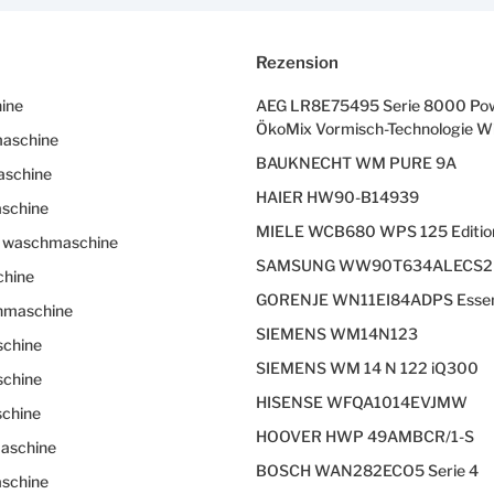
Rezension
ine
AEG LR8E75495 Serie 8000 Pow
ÖkoMix Vormisch-Technologie Wi
aschine
BAUKNECHT WM PURE 9A
aschine
HAIER HW90-B14939
schine
MIELE WCB680 WPS 125 Editio
z waschmaschine
SAMSUNG WW90T634ALECS2 
hine
GORENJE WN11EI84ADPS Essen
hmaschine
SIEMENS WM14N123
chine
SIEMENS WM 14 N 122 iQ300
chine
HISENSE WFQA1014EVJMW
chine
HOOVER HWP 49AMBCR/1-S
aschine
BOSCH WAN282ECO5 Serie 4
schine