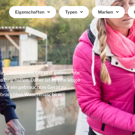
Eigenschaften
Typen
Marken
el Geld sparen. Oft sind gebrauchte
lang halten. Daher ist es eine kluge
h für ein gebrauchtes Gerät zu
 gebrauchten Waschmaschine.