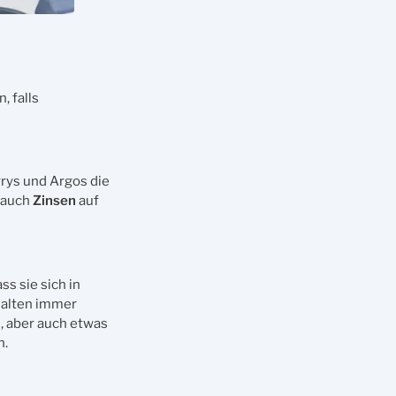
, falls
rys und Argos die
t auch
Zinsen
auf
s sie sich in
rhalten immer
, aber auch etwas
n.