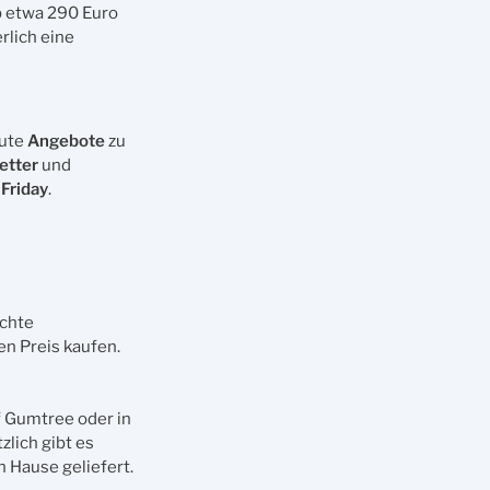
b etwa 290 Euro
rlich eine
gute
Angebote
zu
etter
und
 Friday
.
chte
n Preis kaufen.
f Gumtree oder in
lich gibt es
 Hause geliefert.