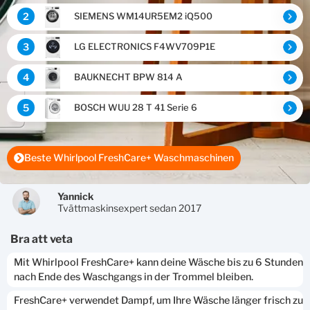
2
SIEMENS WM14UR5EM2 iQ500
3
LG ELECTRONICS F4WV709P1E
4
BAUKNECHT BPW 814 A
5
BOSCH WUU 28 T 41 Serie 6
Beste Whirlpool FreshCare+ Waschmaschinen
Yannick
Tvättmaskinsexpert sedan 2017
bra att veta
Mit Whirlpool FreshCare+ kann deine Wäsche bis zu 6 Stunden
nach Ende des Waschgangs in der Trommel bleiben.
FreshCare+ verwendet Dampf, um Ihre Wäsche länger frisch zu