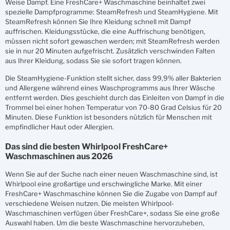
Weise Dampf. Eine FreshCare+ Waschmaschine beinhaltet zwei
spezielle Dampfprogramme: SteamRefresh und SteamHygiene. Mit
SteamRefresh können Sie Ihre Kleidung schnell mit Dampf
auffrischen. Kleidungsstücke, die eine Auffrischung benötigen,
müssen nicht sofort gewaschen werden; mit SteamRefresh werden
sie in nur 20 Minuten aufgefrischt. Zusätzlich verschwinden Falten
aus Ihrer Kleidung, sodass Sie sie sofort tragen können.
Die SteamHygiene-Funktion stellt sicher, dass 99,9% aller Bakterien
und Allergene während eines Waschprogramms aus Ihrer Wäsche
entfernt werden. Dies geschieht durch das Einleiten von Dampf in die
Trommel bei einer hohen Temperatur von 70-80 Grad Celsius für 20
Minuten. Diese Funktion ist besonders nützlich für Menschen mit
empfindlicher Haut oder Allergien.
Das sind die besten Whirlpool FreshCare+
Waschmaschinen aus 2026
Wenn Sie auf der Suche nach einer neuen Waschmaschine sind, ist
Whirlpool eine großartige und erschwingliche Marke. Mit einer
FreshCare+ Waschmaschine können Sie die Zugabe von Dampf auf
verschiedene Weisen nutzen. Die meisten Whirlpool-
Waschmaschinen verfügen über FreshCare+, sodass Sie eine große
Auswahl haben. Um die beste Waschmaschine hervorzuheben,