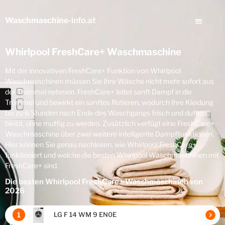
Waschmaschine
-info.at
Whirlpool FreshCare+ Waschmaschine
Mit der innovativen FreshCare+ Funktion von Whirlpool
Waschmaschinen müssen Sie Ihre Wäsche nicht mehr sofort aus
der Trommel nehmen. FreshCare+ leitet sanft Dampf in die
Trommel und bewirkt ein sanftes Rotieren, wodurch Ihre Kleidung
bis zu 6 Stunden nach Ende des Waschgangs frisch und duftend
bleibt, ohne muffig zu werden. Zusätzlich verfügt eine FreshCare+
Waschmaschine über zwei weitere intelligente Dampffunktionen.
Hier können Sie genau nachlesen, wie Whirlpool FreshCare+
funktioniert und welche die besten Whirlpool Waschmaschinen mit
FreshCare+ sind.
Die besten Whirlpool FreshCare+ Waschmaschinen von
2026
1
LG F 14 WM 9 EN0E