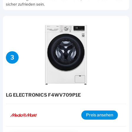
sicher zufrieden sein.
3
LG ELECTRONICS F4WV709P1E
Preis ansehen