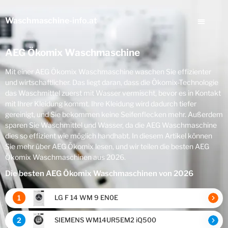
Waschmaschine
-info.at
AEG Ökomix Waschmaschine
Mit einer AEG Ökomix Waschmaschine waschen Sie effizienter
und wirtschaftlicher. Das liegt daran, dass die Ökomix-Technologie
das Waschmittel zuerst mit Wasser vermischt, bevor es in Kontakt
mit Ihrer Kleidung kommt. Ihre Kleidung wird dadurch tiefer
gereinigt, und Sie bekommen keine Seifenflecken mehr. Außerdem
sparen Sie Waschmittel und Wasser, da die AEG Waschmaschine
dies so effizient wie möglich handhabt. In diesem Artikel können
Sie mehr über AEG Ökomix lesen, und wir teilen die besten AEG
Ökomix Waschmaschinen aus 2026.
Die besten AEG Ökomix Waschmaschinen von 2026
1
LG F 14 WM 9 EN0E
2
SIEMENS WM14UR5EM2 iQ500