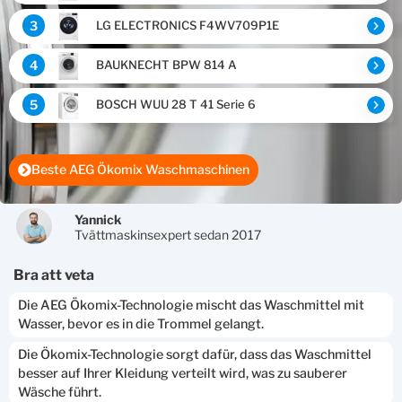
3
LG ELECTRONICS F4WV709P1E
4
BAUKNECHT BPW 814 A
5
BOSCH WUU 28 T 41 Serie 6
Beste AEG Ökomix Waschmaschinen
Yannick
Tvättmaskinsexpert sedan 2017
bra att veta
Die AEG Ökomix-Technologie mischt das Waschmittel mit
Wasser, bevor es in die Trommel gelangt.
Die Ökomix-Technologie sorgt dafür, dass das Waschmittel
besser auf Ihrer Kleidung verteilt wird, was zu sauberer
Wäsche führt.