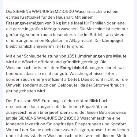
Die SIEMENS WM14UR5EM2 iQ500 Waschmaschine ist ein
echtes Kraftpaket für den Haushalt. Mit einem
Fassungsvermögen von 9 kg
ist sie ideal für Familien oder jene,
die gerne in großen Mengen waschen. Die Maschine ist nicht nur
geräumig, sondern auch besonders leise im Betrieb, was sie zu
einem angenehmen Begleiter im Alltag macht. Der
Lärmpegel
bleibt nämlich angenehm im Hintergrund.
Mit einer Schleuderleistung von
1351 Umdrehungen pro Minute
wird die Wäsche effizient und gründlich gereinigt. Die
Waschmaschine ist mit dem
Energielabel A
ausgezeichnet, was
bedeutet, dass sie nicht nur gute Waschergebnisse liefert,
sondern auch energieeffizient arbeitet. Dies schont nicht nur die
Umwelt, sondern auch den Geldbeutel, da der Stromverbrauch
gering gehalten wird.
Der Preis von 859 Euro mag auf den ersten Blick hoch
erscheinen, doch angesichts der hohen Kapazität, der
ausgezeichneten Energieeffizienz und der leisen Betriebsweise
ist die SIEMENS WM14UR5EM2 iQ500 Waschmaschine eine
lohnende Investition für langfristige Einsparungen und Komfort.
Wer auf der Suche nach einer zuverlässigen, umweltfreundlichen
und leistungsstarken Waschmaschine ist, wird mit diesem Modell