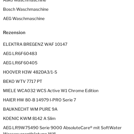
Bosch Waschmaschine
AEG Waschmaschine
Rezension
ELEKTRA BREGENZ WAF 10147
AEG LR6F60483
AEG LR6F60405
HOOVER H3W 482DA3/1-S
BEKO WTV 7717 PT
MIELE WCA032 WCS Active W1 Chrome Edition
HAIER HW 80-B 14979 I-PRO Serie 7
BAUKNECHT WM PURE 9A
KOENIC KWM 8142 A Slim
AEG LR9W75490 Serie 9000 AbsoluteCare® mit SoftWater
Wasservorenthärtung Wifi