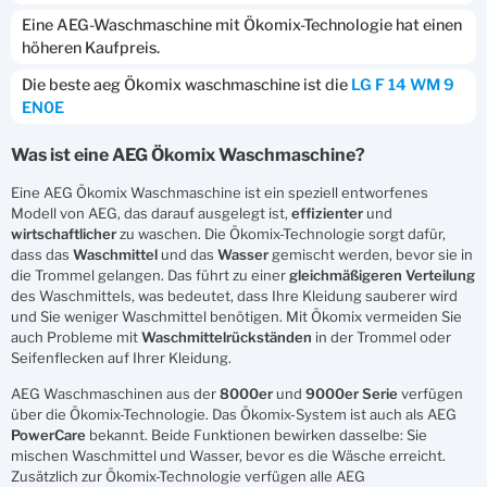
Eine AEG-Waschmaschine mit Ökomix-Technologie hat einen
höheren Kaufpreis.
Die beste aeg Ökomix waschmaschine ist die
LG F 14 WM 9
EN0E
Was ist eine AEG Ökomix Waschmaschine?
Eine AEG Ökomix Waschmaschine ist ein speziell entworfenes
Modell von AEG, das darauf ausgelegt ist,
effizienter
und
wirtschaftlicher
zu waschen. Die Ökomix-Technologie sorgt dafür,
dass das
Waschmittel
und das
Wasser
gemischt werden, bevor sie in
die Trommel gelangen. Das führt zu einer
gleichmäßigeren Verteilung
des Waschmittels, was bedeutet, dass Ihre Kleidung sauberer wird
und Sie weniger Waschmittel benötigen. Mit Ökomix vermeiden Sie
auch Probleme mit
Waschmittelrückständen
in der Trommel oder
Seifenflecken auf Ihrer Kleidung.
AEG Waschmaschinen aus der
8000er
und
9000er
Serie
verfügen
über die Ökomix-Technologie. Das Ökomix-System ist auch als AEG
PowerCare
bekannt. Beide Funktionen bewirken dasselbe: Sie
mischen Waschmittel und Wasser, bevor es die Wäsche erreicht.
Zusätzlich zur Ökomix-Technologie verfügen alle AEG