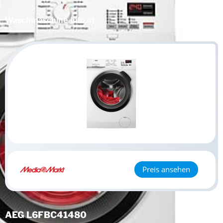
Waschmaschine
-info.at
Preis ansehen
AEG L6FBC41480