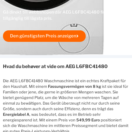
Gå direkt till webbshopen där AEG L6FBC41480 finns
tillgänglig till lägsta pris.
Den günstigsten Preis anzeigen
Hvad du behøver at vide om AEG L6FBC41480
Die AEG L6FBC41480 Waschmaschine ist ein echtes Kraftpaket für
den Haushalt. Mit einem
Fassungsvermögen von 8 kg
ist sie ideal für
Familien oder jene, die gerne in größeren Mengen waschen. Sie
bietet genügend Platz, um die Wäsche von mehreren Tagen auf
einmal zu bewältigen. Das Gerät überzeugt nicht nur durch seine
Größe, sondern auch durch seine Effizienz, denn es trägt das
Energielabel A
, was bedeutet, dass es im Betrieb sehr
energiesparend ist. Mit einem Preis von
549,99 Euro
positioniert
sich die Waschmaschine im mittleren Preissegment und bietet damit
ein gutes Preis-Leistungs-Verhältnis.