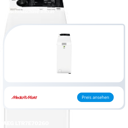
Waschmaschine
-info.at
Preis ansehen
AEG LTR7E70260