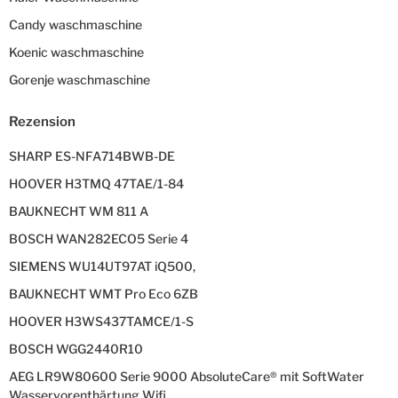
Candy waschmaschine
Koenic waschmaschine
Gorenje waschmaschine
Rezension
SHARP ES-NFA714BWB-DE
HOOVER H3TMQ 47TAE/1-84
BAUKNECHT WM 811 A
BOSCH WAN282ECO5 Serie 4
SIEMENS WU14UT97AT iQ500,
BAUKNECHT WMT Pro Eco 6ZB
HOOVER H3WS437TAMCE/1-S
BOSCH WGG2440R10
AEG LR9W80600 Serie 9000 AbsoluteCare® mit SoftWater
Wasservorenthärtung Wifi