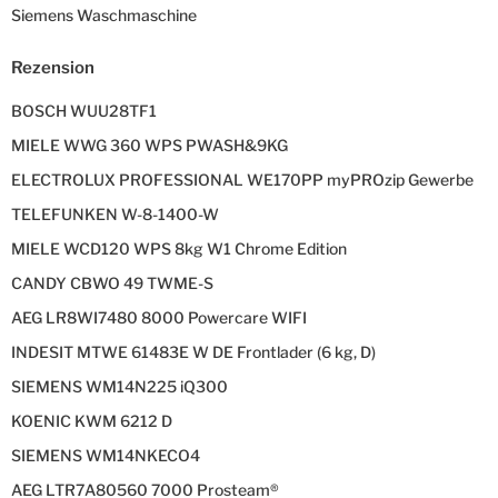
Siemens Waschmaschine
Rezension
BOSCH WUU28TF1
MIELE WWG 360 WPS PWASH&9KG
ELECTROLUX PROFESSIONAL WE170PP myPROzip Gewerbe
TELEFUNKEN W-8-1400-W
MIELE WCD120 WPS 8kg W1 Chrome Edition
CANDY CBWO 49 TWME-S
AEG LR8WI7480 8000 Powercare WIFI
INDESIT MTWE 61483E W DE Frontlader (6 kg, D)
SIEMENS WM14N225 iQ300
KOENIC KWM 6212 D
SIEMENS WM14NKECO4
AEG LTR7A80560 7000 Prosteam®