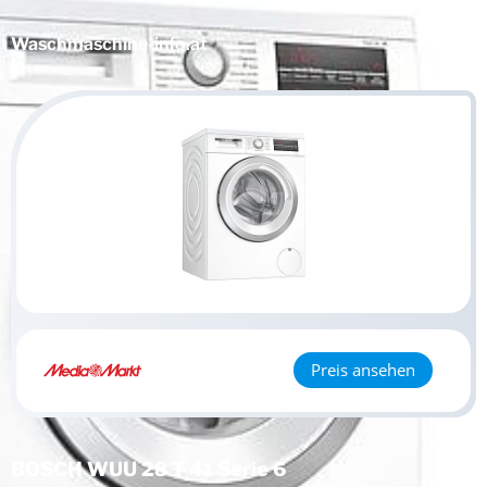
Waschmaschine
-info.at
Preis ansehen
BOSCH WUU 28 T 41 Serie 6