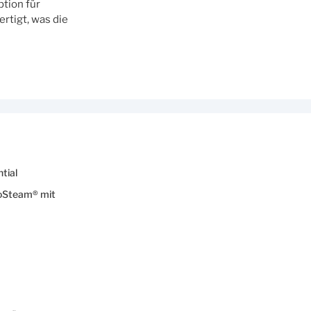
tion für
rtigt, was die
tial
oSteam® mit