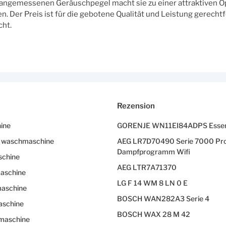
 angemessenen Geräuschpegel macht sie zu einer attraktiven Op
 Der Preis ist für die gebotene Qualität und Leistung gerechtfe
ht.
Rezension
ine
GORENJE WN11EI84ADPS Essen
z waschmaschine
AEG LR7D70490 Serie 7000 Pr
Dampfprogramm Wifi
schine
AEG LTR7A71370
aschine
LG F 14 WM 8 LN 0 E
aschine
BOSCH WAN282A3 Serie 4
aschine
BOSCH WAX 28 M 42
maschine