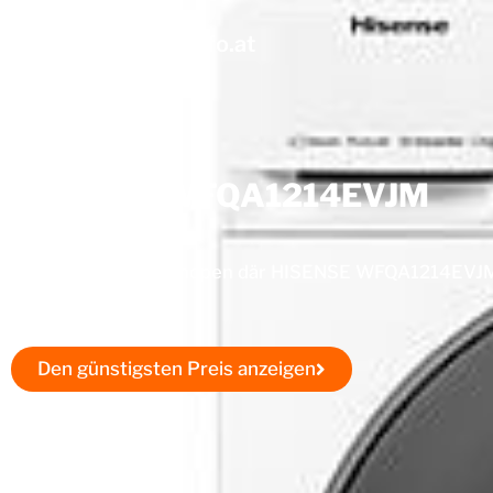
Waschmaschine
-info.at
HISENSE WFQA1214EVJM
Gå direkt till webbshopen där HISENSE WFQA1214EVJM fin
lägsta pris.
Den günstigsten Preis anzeigen