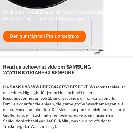
Gå direkt till webbshopen där SAMSUNG WW11BB704AGES2
BESPOKE finns tillgänglig till lägsta pris.
Den günstigsten Preis anzeigen
Hvad du behøver at vide om SAMSUNG
WW11BB704AGES2 BESPOKE
Die
SAMSUNG WW11BB704AGES2 BESPOKE Waschmaschine
ist
ein echtes Highlight für jeden Haushalt. Mit einem
Fassungsvermögen von 11 kg
eignet sie sich hervorragend für
Familien oder für diejenigen, die gerne große Wäschemengen auf
einmal waschen möchten. Die Maschine punktet nicht nur mit ihrer
Größe, sondern auch mit einer beeindruckenden
maximalen
Schleuderdrehzahl von 1400 U/Min.
, was für eine effiziente
Trocknung der Wäsche sorgt.