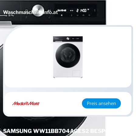
Waschmaschine
-info.at
Preis ansehen
SAMSUNG WW11BB704AGES2 BESPOKE