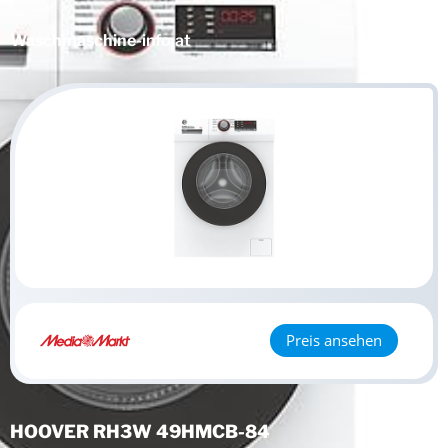
Waschmaschine
-info.at
Preis ansehen
HOOVER RH3W 49HMCB-84