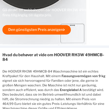
Gå direkt till webbshopen där HOOVER RH3W 49HMCB-84
finns tillgänglig till lägsta pris.
Den günstigsten Preis anzeigen
Hvad du behøver at vide om HOOVER RH3W 49HMCB-
84
Die HOOVER RH3W 49HMCB-84 Waschmaschine ist ein echtes
Kraftpaket für den Haushalt. Mit einem
Fassungsvermögen von 9 kg
eignet sie sich hervorragend für Familien oder jene, die gerne in
großen Mengen waschen. Die Maschine ist nicht nur geräumig,
sondern auch effizient, was durch das
Energielabel A
bestätigt wird.
Dies bedeutet, dass sie im Betrieb umweltfreundlich ist und dabei
hilft, die Stromrechnung niedrig zu halten. Mit einem Preis von
464,99 Euro bietet sie ein gutes Preis-Leistungs-Verhältnis für eine
Waschmaschine dieser Größe und Effizienzklasse.