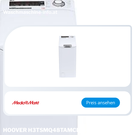
Waschmaschine
-info.at
Preis ansehen
HOOVER H3TSMQ48TAMCE-84