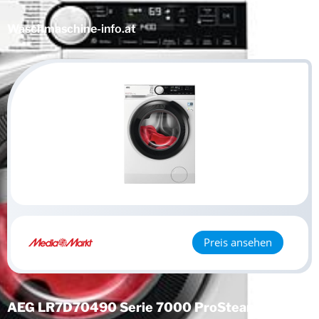
Waschmaschine
-info.at
Preis ansehen
AEG LR7D70490 Serie 7000 ProSteam® mit