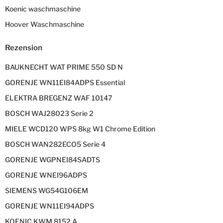
Koenic waschmaschine
Hoover Waschmaschine
Rezension
BAUKNECHT WAT PRIME 550 SD N
GORENJE WN11EI84ADPS Essential
ELEKTRA BREGENZ WAF 10147
BOSCH WAJ28023 Serie 2
MIELE WCD120 WPS 8kg W1 Chrome Edition
BOSCH WAN282ECO5 Serie 4
GORENJE WGPNEI84SADTS
GORENJE WNEI96ADPS
SIEMENS WG54G106EM
GORENJE WN11EI94ADPS
KOENIC KWM 8152 A